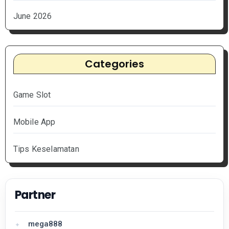
June 2026
Categories
Game Slot
Mobile App
Tips Keselamatan
Partner
mega888