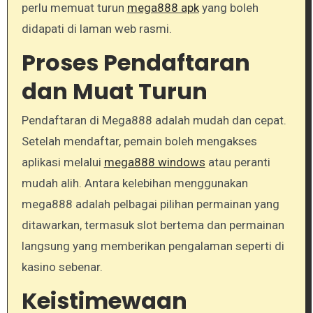
perlu memuat turun
mega888 apk
yang boleh
didapati di laman web rasmi.
Proses Pendaftaran
dan Muat Turun
Pendaftaran di Mega888 adalah mudah dan cepat.
Setelah mendaftar, pemain boleh mengakses
aplikasi melalui
mega888 windows
atau peranti
mudah alih. Antara kelebihan menggunakan
mega888 adalah pelbagai pilihan permainan yang
ditawarkan, termasuk slot bertema dan permainan
langsung yang memberikan pengalaman seperti di
kasino sebenar.
Keistimewaan