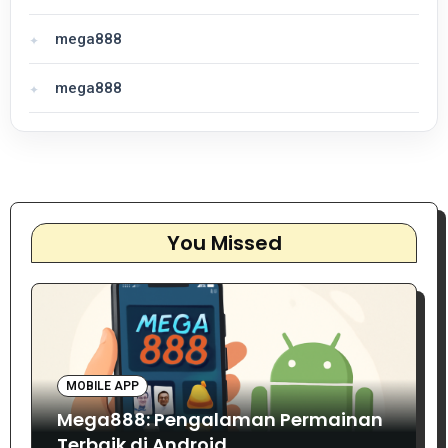
mega888
mega888
You Missed
MOBILE APP
Mega888: Pengalaman Permainan
Terbaik di Android