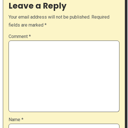
Leave a Reply
Your email address will not be published.
Required
fields are marked
*
Comment
*
Name
*