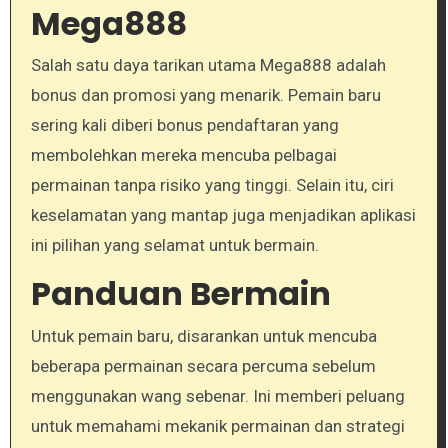
Mega888
Salah satu daya tarikan utama Mega888 adalah
bonus dan promosi yang menarik. Pemain baru
sering kali diberi bonus pendaftaran yang
membolehkan mereka mencuba pelbagai
permainan tanpa risiko yang tinggi. Selain itu, ciri
keselamatan yang mantap juga menjadikan aplikasi
ini pilihan yang selamat untuk bermain.
Panduan Bermain
Untuk pemain baru, disarankan untuk mencuba
beberapa permainan secara percuma sebelum
menggunakan wang sebenar. Ini memberi peluang
untuk memahami mekanik permainan dan strategi