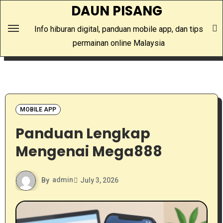
Skip
DAUN PISANG
to
Info hiburan digital, panduan mobile app, dan tips
content
permainan online Malaysia
MOBILE APP
Panduan Lengkap
Mengenai Mega888
By
admin
July 3, 2026