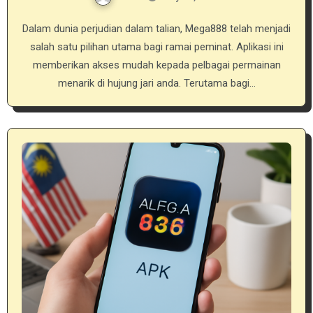
Dalam dunia perjudian dalam talian, Mega888 telah menjadi
salah satu pilihan utama bagi ramai peminat. Aplikasi ini
memberikan akses mudah kepada pelbagai permainan
menarik di hujung jari anda. Terutama bagi…