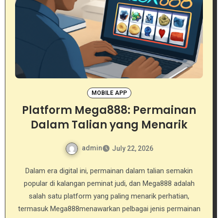
MOBILE APP
Platform Mega888: Permainan
Dalam Talian yang Menarik
admin
July 22, 2026
Dalam era digital ini, permainan dalam talian semakin
popular di kalangan peminat judi, dan Mega888 adalah
salah satu platform yang paling menarik perhatian,
termasuk Mega888menawarkan pelbagai jenis permainan