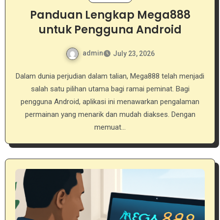
Panduan Lengkap Mega888
untuk Pengguna Android
admin
July 23, 2026
Dalam dunia perjudian dalam talian, Mega888 telah menjadi
salah satu pilihan utama bagi ramai peminat. Bagi
pengguna Android, aplikasi ini menawarkan pengalaman
permainan yang menarik dan mudah diakses. Dengan
memuat…