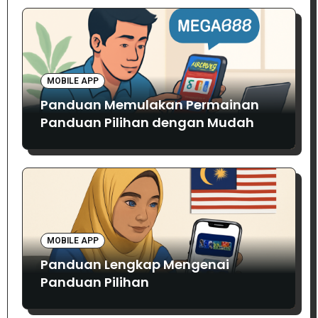
MOBILE APP
Panduan Memulakan Permainan
Panduan Pilihan dengan Mudah
MOBILE APP
Panduan Lengkap Mengenai
Panduan Pilihan