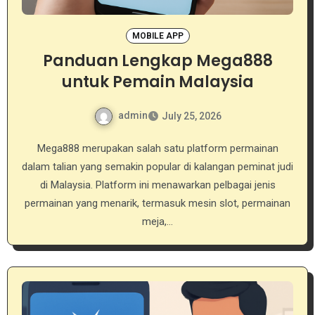
MOBILE APP
Panduan Lengkap Mega888
untuk Pemain Malaysia
admin
July 25, 2026
Mega888 merupakan salah satu platform permainan
dalam talian yang semakin popular di kalangan peminat judi
di Malaysia. Platform ini menawarkan pelbagai jenis
permainan yang menarik, termasuk mesin slot, permainan
meja,…