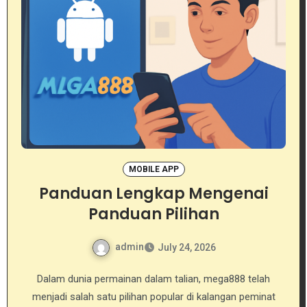
MOBILE APP
Panduan Lengkap Mengenai
Panduan Pilihan
admin
July 24, 2026
Dalam dunia permainan dalam talian, mega888 telah
menjadi salah satu pilihan popular di kalangan peminat