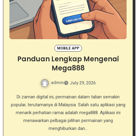
MOBILE APP
Panduan Lengkap Mengenai
Mega888
admin
July 29, 2026
Di zaman digital ini, permainan dalam talian semakin
popular, terutamanya di Malaysia. Salah satu aplikasi yang
menarik perhatian ramai adalah mega888. Aplikasi ini
menawarkan pelbagai pilihan permainan yang
menghiburkan dan…