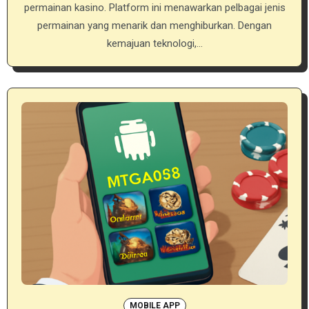
permainan kasino. Platform ini menawarkan pelbagai jenis
permainan yang menarik dan menghiburkan. Dengan
kemajuan teknologi,…
MOBILE APP